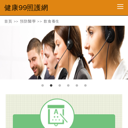
健康99照護網
首頁
>>
預防醫學
>>
飲食養生