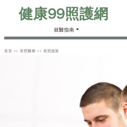
健康99照護網
就醫指南
首頁
>>
長照醫療
>>
長照政策