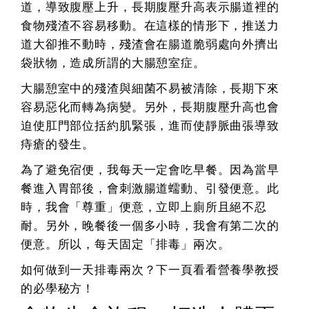
道，導致腹壓上升，長期腹壓升高表示腸道裡的
食物殘渣不容易移動。在這樣的情形下，推送力
道大卻推不動時，殘渣會在腸道脆弱處向外擠出
袋狀物，造成所謂的大腸憩室症。
大腸憩室中的殘渣與細菌不易被清除，長期下來
容易惡化而轉為病變。另外，長期腹壓升高也會
迫使肛門部位括約肌緊張，進而使靜脈曲張導致
痔瘡的發生。
為了避免宿便，我每天一定會吃早餐。因為當早
餐進入胃部後，會刺激腸道蠕動、引發便意。此
時，我會「尊重」便意，立即上廁所且絕不忍
耐。另外，晚餐後一個多小時，我會有第二次的
便意。所以，每天固定「排毒」兩次。
如何做到一天排毒兩次？下一頁看看營養學教授
的必學秘方！