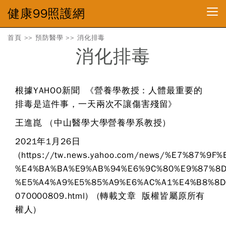
健康99照護網
首頁
>>
預防醫學
>>
消化排毒
消化排毒
《
根據YAHOO新聞
營養學教授：人體最重要的
》
排毒是這件事，一天兩次不讓傷害殘留
王進崑 （中山醫學大學營養學系教授）
2021年1月26日
(https://tw.news.yahoo.com/news/%E7%87%
%E4%BA%BA%E9%AB%94%E6%9C%80%E9%87%8D
%E5%A4%A9%E5%85%A9%E6%AC%A1%E4%B8%8D
070000809.html) (轉載文章 版權皆屬原所有
權人)